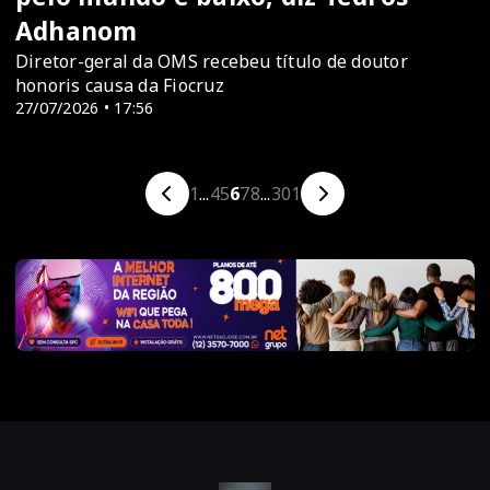
Adhanom
Diretor-geral da OMS recebeu título de doutor
honoris causa da Fiocruz
27/07/2026 • 17:56
1
...
4
5
6
7
8
...
301